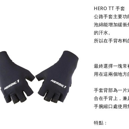
HERO TT 手套
公路手套主要功
泡綿能增加緩衝
的汗水。
所以在手背布料
最終選擇一塊常
用在這兩個地方
手套背部為一片
合在手背上，兼
手腕縮口處使用
特點：