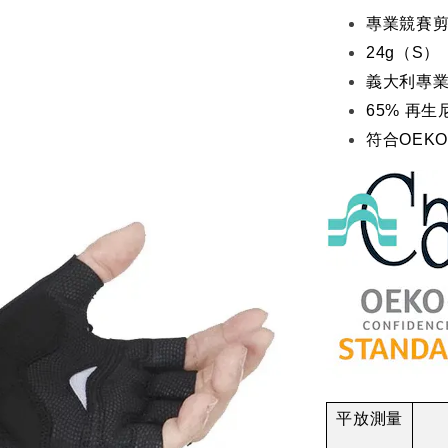
專業競賽
24g（S）
義大利專
65% 再生
符合OEKO
平放測量