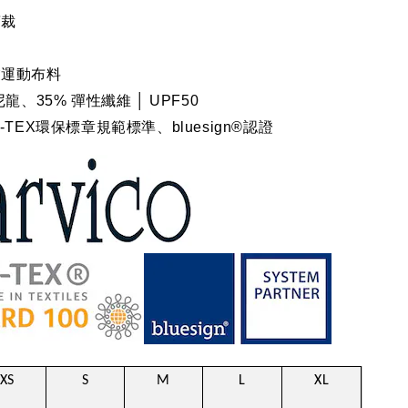
剪裁
業運動布料
尼龍、35% 彈性纖維
│ UPF50
-TEX環保標章規範標準、bluesign®認證
XS
S
M
L
XL