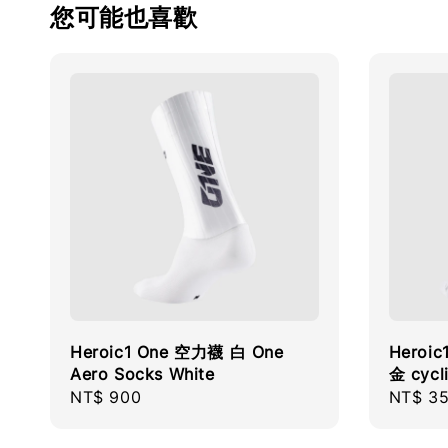
您可能也喜歡
Heroic1 One 空力襪 白 One
Heroi
Aero Socks White
金 cycl
Regular
NT$ 900
Regula
NT$ 3
price
price