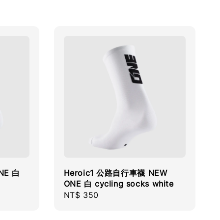
NE 白
Heroic1 公路自行車襪 NEW
ONE 白 cycling socks white
Regular
NT$ 350
price