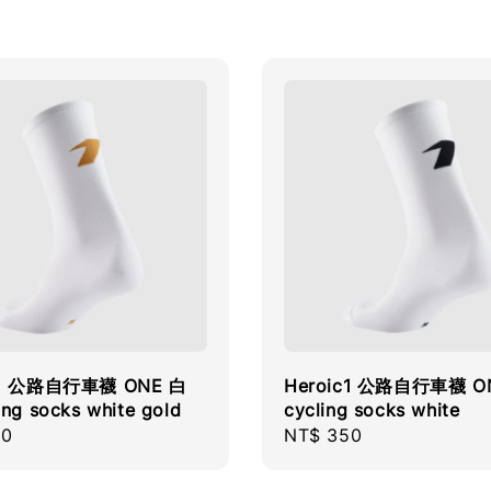
c1 公路自行車襪 ONE 白
Heroic1 公路自行車襪 O
ing socks white gold
cycling socks white
r
50
Regular
NT$ 350
price