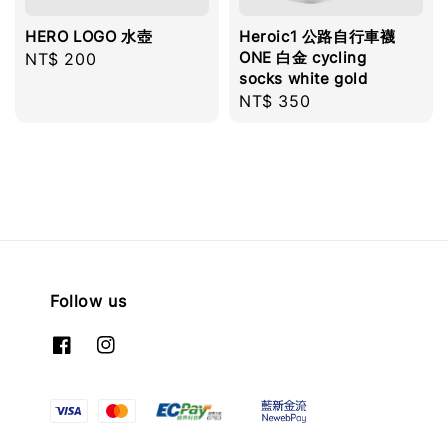
HERO LOGO 水壺
Heroic1 公路自行車襪
ONE 白金 cycling
Regular
NT$ 200
socks white gold
price
Regular
NT$ 350
price
Follow us