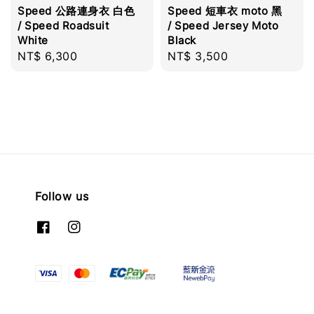
Speed 公路連身衣 白色
Speed 短車衣 moto 黑
/ Speed Roadsuit
/ Speed Jersey Moto
White
Black
Regular
NT$ 6,300
Regular
NT$ 3,500
price
price
Follow us