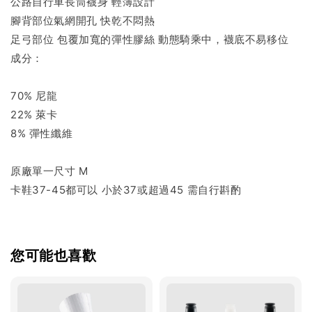
公路自行車長筒襪身 輕薄設計
腳背部位氣網開孔 快乾不悶熱
足弓部位 包覆加寬的彈性膠絲 動態騎乘中，襪底不易移位
成分：
70% 尼龍
22% 萊卡
8% 彈性纖維
原廠單一尺寸 M
卡鞋37-45都可以 小於37或超過45 需自行斟酌
您可能也喜歡