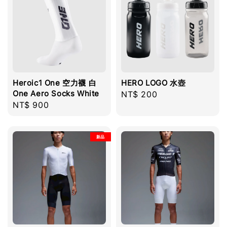
Heroic1 One 空力襪 白
HERO LOGO 水壺
One Aero Socks White
Regular
NT$ 200
Regular
NT$ 900
price
price
新品