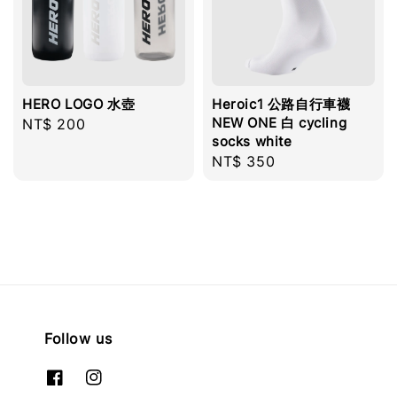
HERO LOGO 水壺
Heroic1 公路自行車襪
NEW ONE 白 cycling
Regular
NT$ 200
socks white
price
Regular
NT$ 350
price
Follow us