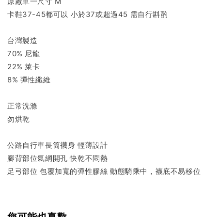
原廠單一尺寸 M
卡鞋37-45都可以 小於37或超過45 需自行斟酌
台灣製造
70% 尼龍
22% 萊卡
8% 彈性纖維
正常洗滌
勿烘乾
公路自行車長筒襪身 輕薄設計
腳背部位氣網開孔 快乾不悶熱
足弓部位 包覆加寬的彈性膠絲 動態騎乘中，襪底不易移位