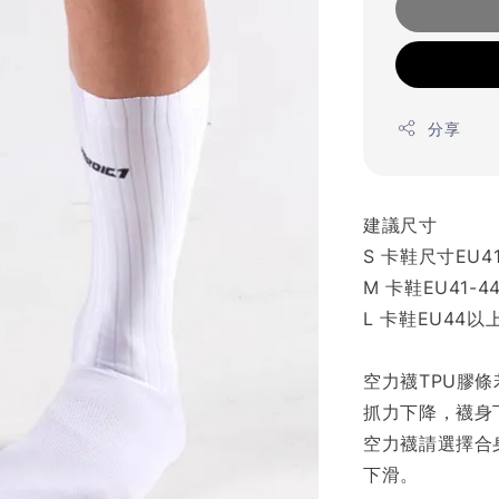
分享
建議尺寸
S 卡鞋尺寸EU4
M 卡鞋EU41-
L 卡鞋EU44以
空力襪TPU膠
抓力下降，襪身
空力襪請選擇合
下滑。