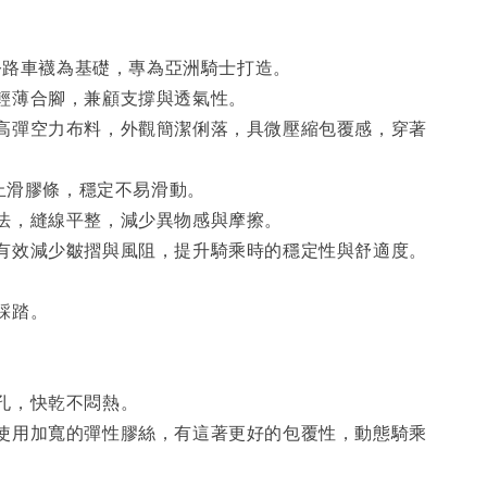
典公路車襪為基礎，專為亞洲騎士打造。
輕薄合腳，兼顧支撐與透氣性。
高彈空力布料，外觀簡潔俐落，具微壓縮包覆感，穿著
 止滑膠條，穩定不易滑動。
法，縫線平整，減少異物感與摩擦。
有效減少皺摺與風阻，提升騎乘時的穩定性與舒適度。
踩踏。
孔，快乾不悶熱。
使用加寬的彈性膠絲，有這著更好的包覆性，動態騎乘
。