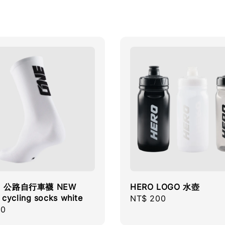
c1 公路自行車襪 NEW
HERO LOGO 水壺
cycling socks white
Regular
NT$ 200
r
50
price