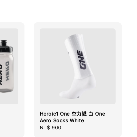
Heroic1 One 空力襪 白 One
Aero Socks White
Regular
NT$ 900
price