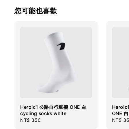
您可能也喜歡
Heroic1 公路自行車襪 ONE 白
Heroi
cycling socks white
ONE 白 
Regular
NT$ 350
Regula
NT$ 3
price
price