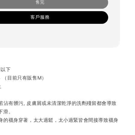
售完
客戶服務
1以下
44 （目前只有販售M）
上
條若沾有髒污, 皮膚屑或未清潔乾淨的洗劑殘留都會導致
下滑。
身的襪身穿著，太大過鬆，太小過緊皆會間接導致襪身