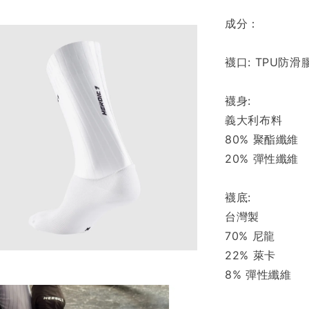
成分：
襪口: TPU防滑
襪身:
義大利布料
80% 聚酯纖維
20% 彈性纖維
襪底:
台灣製
70% 尼龍
22% 萊卡
8% 彈性纖維