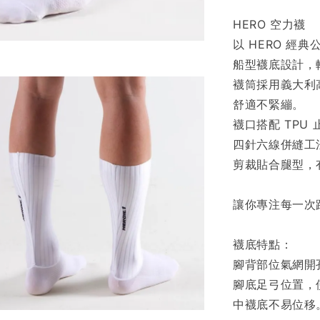
HERO 空力襪
以 HERO 經
船型襪底設計，
襪筒採用義大利
舒適不緊繃。
襪口搭配 TPU
四針六線併縫工
剪裁貼合腿型，
讓你專注每一次
襪底特點：
腳背部位氣網開
腳底足弓位置，
中襪底不易位移