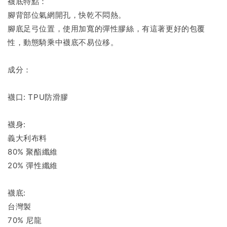
襪底特點：
腳背部位氣網開孔，快乾不悶熱。
腳底足弓位置，使用加寬的彈性膠絲，有這著更好的包覆
性，動態騎乘中襪底不易位移。
成分：
襪口: TPU防滑膠
襪身:
義大利布料
80% 聚酯纖維
20% 彈性纖維
襪底:
台灣製
70% 尼龍