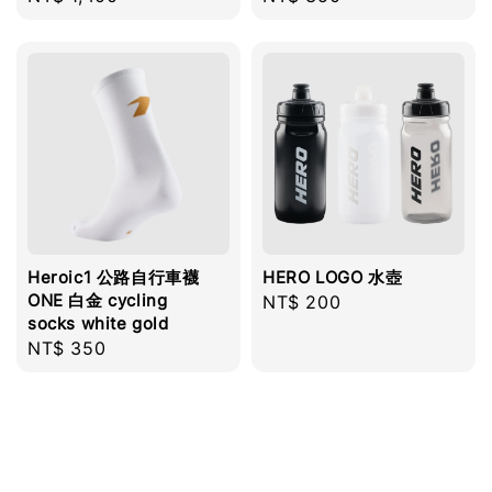
price
price
Heroic1 公路自行車襪
HERO LOGO 水壺
ONE 白金 cycling
Regular
NT$ 200
socks white gold
price
Regular
NT$ 350
price