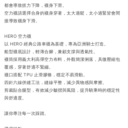
都會導致抓力下降，襪身下滑。
空力襪請選擇合身的襪身穿著，太大過鬆，太小過緊皆會間
接導致襪身下滑。
HERO 空力襪
以 HERO 經典公路車襪為基礎，專為亞洲騎士打造。
船型襪底設計，輕薄合腳，兼顧支撐與透氣性。
襪筒採用義大利高彈空力布料，外觀簡潔俐落，具微壓縮包
覆感，穿著舒適不緊繃。
襪口搭配 TPU 止滑膠條，穩定不易滑動。
四針六線併縫工法，縫線平整，減少異物感與摩擦。
剪裁貼合腿型，有效減少皺摺與風阻，提升騎乘時的穩定性
與舒適度。
讓你專注每一次踩踏。