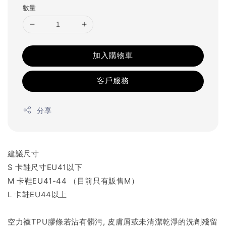
數量
加入購物車
客戶服務
分享
建議尺寸
S 卡鞋尺寸EU41以下
M 卡鞋EU41-44 （目前只有販售M）
L 卡鞋EU44以上
空力襪TPU膠條若沾有髒污, 皮膚屑或未清潔乾淨的洗劑殘留