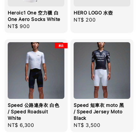
Heroic1 One 空力襪 白
HERO LOGO 水壺
One Aero Socks White
Regular
NT$ 200
Regular
NT$ 900
price
price
新品
Speed 公路連身衣 白色
Speed 短車衣 moto 黑
/ Speed Roadsuit
/ Speed Jersey Moto
White
Black
Regular
NT$ 6,300
Regular
NT$ 3,500
price
price