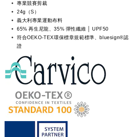
專業競賽剪裁
24g（S）
義大利專業運動布料
65% 再生尼龍、35% 彈性纖維
│ UPF50
符合OEKO-TEX環保標章規範標準、bluesign®認
證