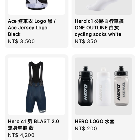
Ace 短車衣 Logo 黑 /
Heroic1 公路自行車襪
Ace Jersey Logo
ONE OUTLINE 白灰
Black
cycling socks white
Regular
NT$ 3,500
Regular
NT$ 350
price
price
Heroic1 男 BLAST 2.0
HERO LOGO 水壺
連身車褲 藍
Regular
NT$ 200
Regular
NT$ 4,200
price