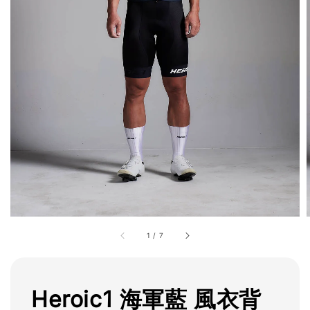
1
/
7
Heroic1 海軍藍 風衣背