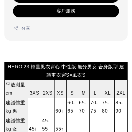
客戶服務
分享
HERO 23 輕量風衣背心 中性版 無分男女 合身版型 建
議車衣穿S=風衣S
平放測量
cm
3XS
2XS
XS
S
M
L
XL
2XL
建議體重
60-
65-
70-
75-
85-
kg 男
60↓
65
70
75
80
90
建議體重
45-
kg 女
45↓
55
55↑