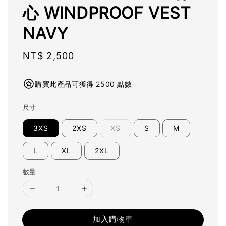
心 WINDPROOF VEST
NAVY
Regular
NT$ 2,500
price
購買此產品可獲得 2500 點數
尺寸
3XS
2XS
XS
S
M
L
XL
2XL
數量
加入購物車