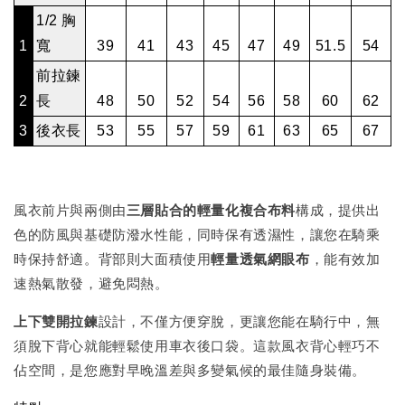
1/2 胸
1
寬
39
41
43
45
47
49
51.5
54
前拉鍊
2
長
48
50
52
54
56
58
60
62
3
後衣長
53
55
57
59
61
63
65
67
風衣前片與兩側由
三層貼合的輕量化複合布料
構成，提供出
色的防風與基礎防潑水性能，同時保有透濕性，讓您在騎乘
時保持舒適。背部則大面積使用
輕量透氣網眼布
，能有效加
速熱氣散發，避免悶熱。
上下雙開拉鍊
設計，不僅方便穿脫，更讓您能在騎行中，無
須脫下背心就能輕鬆使用車衣後口袋。這款風衣背心輕巧不
佔空間，是您應對早晚溫差與多變氣候的最佳隨身裝備。