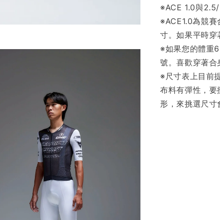
※ACE 1.0與2.
※ACE1.0為
寸。如果平時穿
※如果您的體重
號。喜歡穿著合
※尺寸表上目前
布料有彈性，要
形，來挑選尺寸