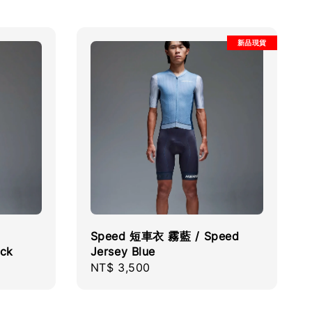
新品現貨
Speed 短車衣 霧藍 / Speed
ack
Jersey Blue
Regular
NT$ 3,500
price