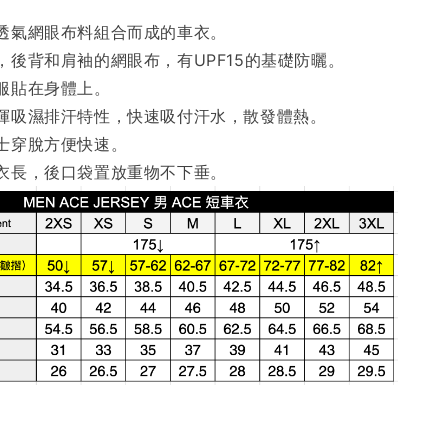
透氣網眼布料組合而成的車衣。
，後背和肩袖的網眼布，有UPF15的基礎防曬。
服貼在身體上。
揮吸濕排汗特性，快速吸付汗水，散發體熱。
士穿脫方便快速。
衣長，後口袋置放重物不下垂。