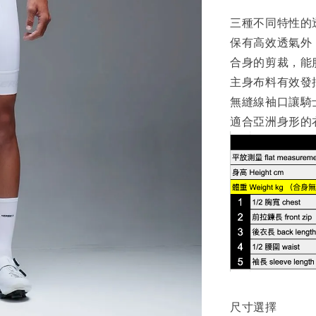
三種不同特性的
保有高效透氣外
合身的剪裁，能
主身布料有效發
無縫線袖口讓騎
適合亞洲身形的
尺寸選擇