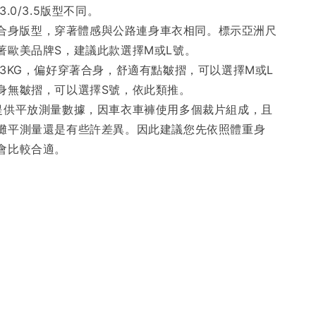
5/3.0/3.5版型不同。
競賽合身版型，穿著體感與公路連身車衣相同。標示亞洲尺
著歐美品牌S，建議此款選擇M或L號。
63KG，偏好穿著合身，舒適有點皺摺，可以選擇M或L
身無皺摺，可以選擇S號，依此類推。
提供平放測量數據，因車衣車褲使用多個裁片組成，且
攤平測量還是有些許差異。因此建議您先依照體重身
會比較合適。