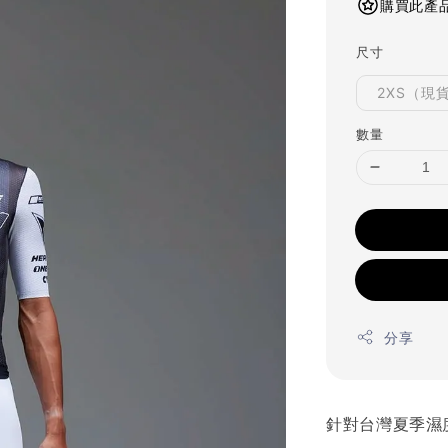
購買此產品
尺寸
2XS（現
數量
分享
針對台灣夏季濕