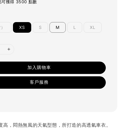
可獲得 3500 點數
貨）
XS
S
M
L
XL
加入購物車
客戶服務
度高，悶熱無風的天氣型態，所打造的高透氣車衣。