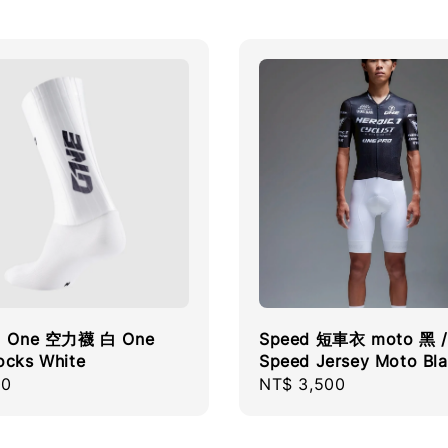
c1 One 空力襪 白 One
Speed 短車衣 moto 黑 /
ocks White
Speed Jersey Moto Bl
r
00
Regular
NT$ 3,500
price