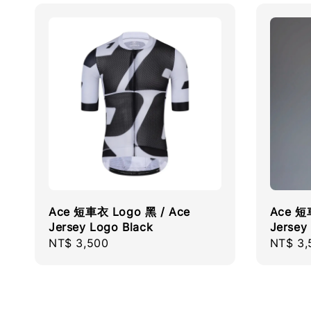
Ace 短車衣 Logo 黑 / Ace
Ace 短車
Jersey Logo Black
Jersey
Regular
NT$ 3,500
Regula
NT$ 3,
price
price