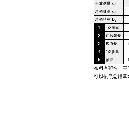
平放測量 cm
建議身高 cm
建議體重 kg
1
1/2胸圍
2
前拉鍊長
3
後衣長
4
1/2腰圍
5
袖長
布料有彈性，平
可以依照您體重