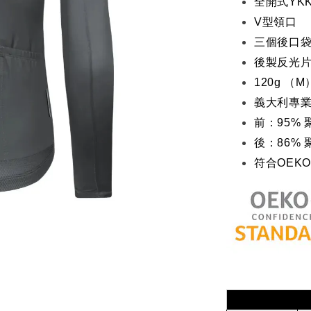
全開式YK
V型領口
三個後口
後製反光
120g （M
義大利專
前：95% 
後：86%
符合OEKO