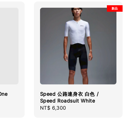
新品
One
Speed 公路連身衣 白色 /
Speed Roadsuit White
Regular
NT$ 6,300
price