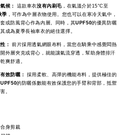
對氣候：
這款車衣
沒有內刷毛
，在氣溫介於15°C至
秋季
，可作為中層衣物使用。您也可以在寒冷天氣中，
外套或防風背心作為內層。同時，其
UPF50
的優異防曬
使其成為夏季長袖車衣的絕佳選擇。
氣性：
前片採用透氣網眼布料，當您在騎乘中感覺悶熱
拉開外層夾克或背心，就能讓氣流穿透，幫助身體排汗
持乾爽舒適。
，有效防曬：
採用柔軟、高彈的機能布料，提供極佳的
。
UPF50
的防曬係數能有效保護您的手臂和背部，抵禦
傷害。
的合身剪裁