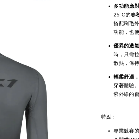
多功能應
25°C的
春
搭配刷毛
功能，也
優異的透
時，只需
散熱，保
輕柔舒適
穿著體驗
紫外線的
特點：
專業競賽