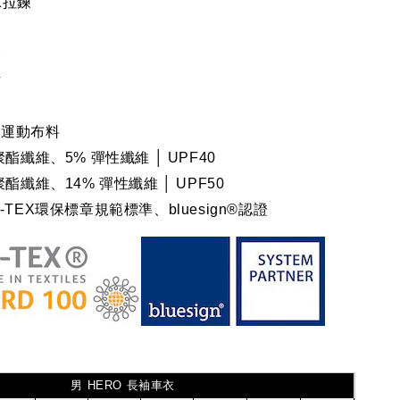
K拉鍊
袋
片
）
業運動布料
聚酯纖維、5% 彈性纖維 │ UPF40
 聚酯纖維、14% 彈性纖維
│ UPF50
-TEX環保標章規範標準、bluesign®認證
男 HERO 長袖車衣