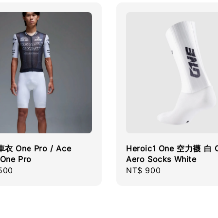
衣 One Pro / Ace
Heroic1 One 空力襪 白 
 One Pro
Aero Socks White
r
500
Regular
NT$ 900
price