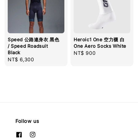
Speed 公路連身衣 黑色
Heroic1 One 空力襪 白
/ Speed Roadsuit
One Aero Socks White
Black
Regular
NT$ 900
Regular
NT$ 6,300
price
price
Follow us