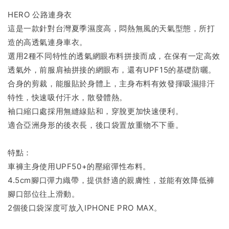
HERO 公路連身衣
這是一款針對台灣夏季濕度高，悶熱無風的天氣型態，所打
造的高透氣連身車衣。
選用2種不同特性的透氣網眼布料拼接而成，在保有一定高效
透氣外，前服肩袖拼接的網眼布，還有UPF15的基礎防曬。
合身的剪裁，能服貼於身體上，主身布料有效發揮吸濕排汗
特性，快速吸付汗水，散發體熱。
袖口縮口處採用無縫線貼和，穿脫更加快速便利。
適合亞洲身形的後衣長，後口袋置放重物不下垂。
特點：
車褲主身使用UPF50+的壓縮彈性布料。
4.5cm腳口彈力織帶，提供舒適的親膚性，並能有效降低褲
腳口部位往上滑動。
2個後口袋深度可放入IPHONE PRO MAX。