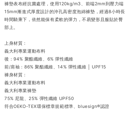
褲墊表布經抗菌處理，使用120kg/m3、前端2mm到壓力端
15mm漸進式厚度設計的沖孔高密度泡綿褲墊，經過8小時長
時間騎乘下，依然能保有柔軟的彈力，不易變形且服貼於臀
部上。
上身材質：
義大利專業運動布料
後：94% 聚酯纖維、6% 彈性纖維
前/肩袖：86% 聚酯纖維、14% 彈性纖維 │ UPF15
褲身材質：
義大利專業運動布料
義大利專業褲墊
75% 尼龍、25% 彈性纖維 UPF50
符合OEKO-TEX環保標章規範標準、bluesign®認證