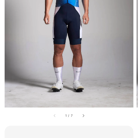
1
/
7