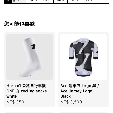
您可能也喜歡
Heroic1 公路自行車襪
Ace 短車衣 Logo 黑 /
ONE 白 cycling socks
Ace Jersey Logo
white
Black
Regular
NT$ 350
Regular
NT$ 3,500
price
price