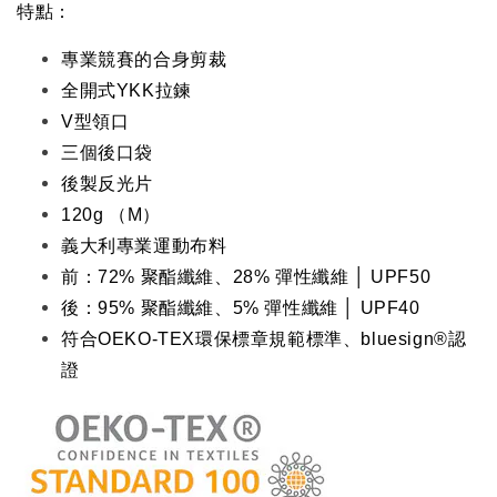
特點：
專業競賽的合身剪裁
全開式YKK拉鍊
V型領口
三個後口袋
後製反光片
120g （M）
義大利專業運動布料
前：72% 聚酯纖維、28% 彈性纖維
│ UPF50
後：95% 聚酯纖維、5% 彈性纖維 │ UPF40
符合OEKO-TEX環保標章規範標準、bluesign®認
證