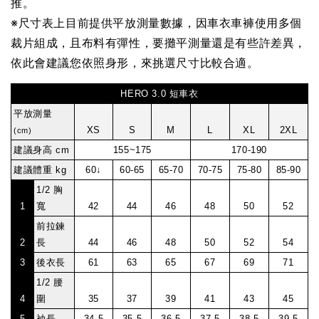
推。
※
尺寸表上目前提供平放測量數據，因車衣車褲使用多個
裁片組成，且布料有彈性，要攤平測量還是有些許差異，
依此會建議您依照身形，來挑選尺寸比較合適。
HERO 3.0 短車衣
平放測量
XS
S
M
L
XL
2XL
(cm)
建議身高 cm
155~175
170-190
建議體重 kg
60↓
60-65
65-70
70-75
75-80
85-90
1/2 胸
1
寬
42
44
46
48
50
52
前拉鍊
2
長
44
46
48
50
52
54
3
後衣長
61
63
65
67
69
71
1/2 腰
4
圍
35
37
39
41
43
45
5
袖長
34.5
35.5
36.5
37.5
38.5
39.5