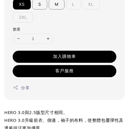
XS
S
M
L
XL
2XL
數量
加入購物車
客戶服務
分享
HERO 3.0與2.5版型尺寸相同。
HERO 3.0升級前衣、側邊，袖子的布料，使整體包覆彈性及
透氣排汗更加優異。