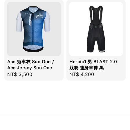
Ace 短車衣 Sun One /
Heroic1 男 BLAST 2.0
Ace Jersey Sun One
競賽 連身車褲 黑
Regular
NT$ 3,500
Regular
NT$ 4,200
price
price