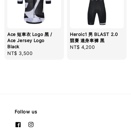
Ace 短車衣 Logo 黑 /
Heroic1 男 BLAST 2.0
Ace Jersey Logo
競賽 連身車褲 黑
Black
Regular
NT$ 4,200
Regular
NT$ 3,500
price
price
Follow us