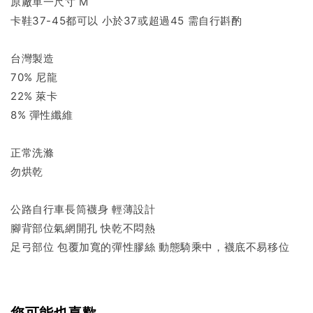
原廠單一尺寸 M
卡鞋37-45都可以 小於37或超過45 需自行斟酌
台灣製造
70% 尼龍
22% 萊卡
8% 彈性纖維
正常洗滌
勿烘乾
公路自行車長筒襪身 輕薄設計
腳背部位氣網開孔 快乾不悶熱
足弓部位 包覆加寬的彈性膠絲 動態騎乘中，襪底不易移位