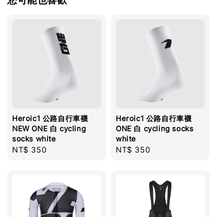
您可能也喜歡
Heroic1 公路自行車襪
Heroic1 公路自行車襪
NEW ONE 白 cycling
ONE 白 cycling socks
socks white
white
Regular
NT$ 350
Regular
NT$ 350
price
price