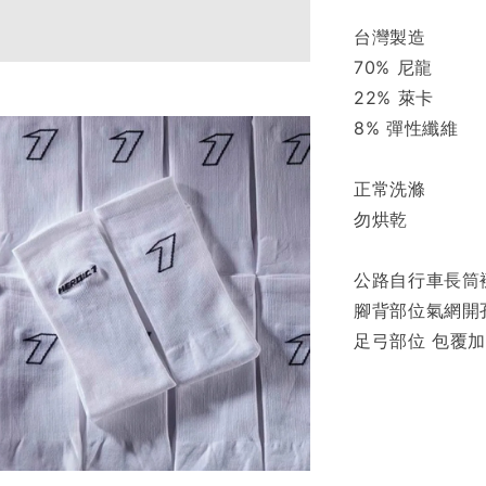
台灣製造
70% 尼龍
22% 萊卡
8% 彈性纖維
正常洗滌
勿烘乾
公路自行車長筒
腳背部位氣網開
足弓部位 包覆