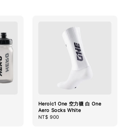
Heroic1 One 空力襪 白 One
Aero Socks White
Regular
NT$ 900
price