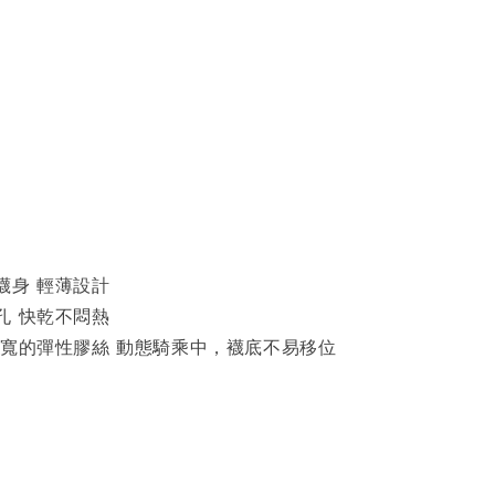
襪身 輕薄設計
孔 快乾不悶熱
加寬的彈性膠絲 動態騎乘中，襪底不易移位