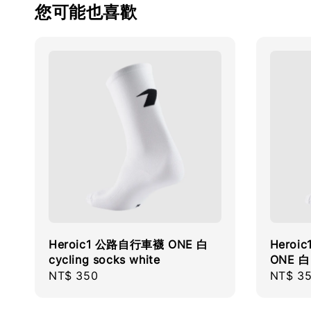
您可能也喜歡
Heroic1 公路自行車襪 ONE 白
Heroi
cycling socks white
ONE 白 
Regular
NT$ 350
Regula
NT$ 3
price
price