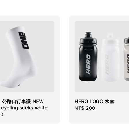
c1 公路自行車襪 NEW
HERO LOGO 水壺
cycling socks white
Regular
NT$ 200
r
50
price