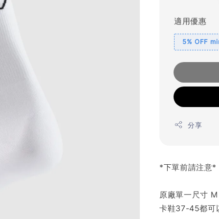
price
適用優惠
5% OFF min
分享
*下單前請注意*
原廠單一尺寸 M
卡鞋37-45都可