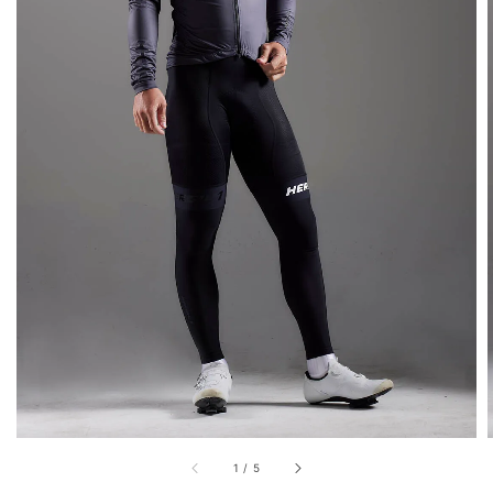
1
/
5