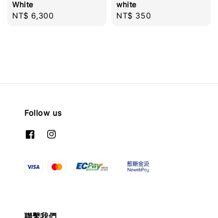
White
white
Regular
NT$ 6,300
Regular
NT$ 350
price
price
Follow us
聯繫我們