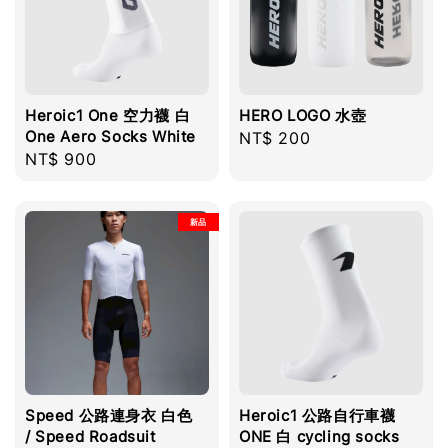
Heroic1 One 空力襪 白
HERO LOGO 水壺
One Aero Socks White
Regular
NT$ 200
Regular
NT$ 900
price
price
新品
Speed 公路連身衣 白色
Heroic1 公路自行車襪
/ Speed Roadsuit
ONE 白 cycling socks