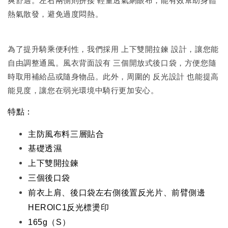
爽舒適。左右兩側則拼接 輕量透氣網眼布，能有效幫助身體
熱氣散發，避免過度悶熱。
為了提升騎乘便利性，我們採用 上下雙開拉鍊 設計，讓您能
自由調整通風。風衣背面設有 三個開放式後口袋，方便您隨
時取用補給品或隨身物品。此外，周圍的 反光設計 也能提高
能見度，讓您在弱光環境中騎行更加安心。
特點：
主防風布料三層貼合
基礎透濕
上下雙開拉鍊
三個後口袋
前衣上肩、後口袋左右側後置反光片、前臂側邊
HEROIC1反光標燙印
165g（S）