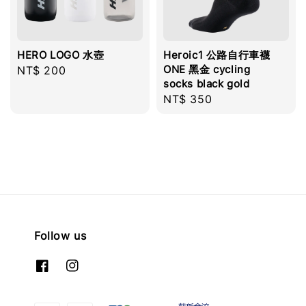
HERO LOGO 水壺
Heroic1 公路自行車襪
ONE 黑金 cycling
Regular
NT$ 200
socks black gold
price
Regular
NT$ 350
price
Follow us