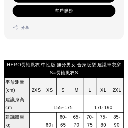
客戶服務
分享
HERO長袖風衣 中性版 無分男女 合身版型 建議車衣穿
S=長袖風衣S
平放測量
(cm)
2XS
XS
S
M
L
XL
2XL
建議身高
cm
155~175
170-190
建議體重
60-
65-
70-
75-
85-
kg
60↓
65
70
75
80
90