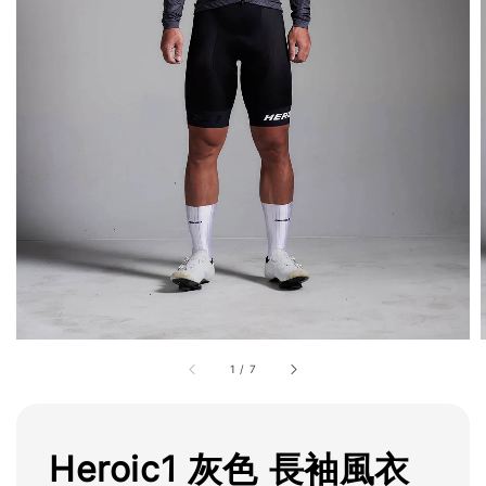
1
/
7
Heroic1 灰色 長袖風衣