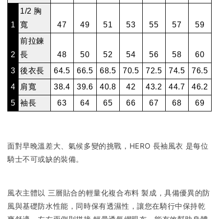
1/2 胸
1
寬
47
49
51
53
55
57
59
前拉鍊
2
長
48
50
52
54
56
58
60
3
後衣長
64.5
66.5
68.5
70.5
72.5
74.5
76.5
4
肩寬
38.4
39.6
40.8
42
43.2
44.7
46.2
5
袖長
63
64
65
66
67
68
69
面對早晚溫差大、氣候多變的挑戰，HERO 長袖風衣 是每位
騎士不可或缺的裝備。
風衣主體以 三層貼合的輕量化複合布料 製成，具備優異的防
風與基礎防水性能，同時保有透濕性，讓您在騎行中保持乾