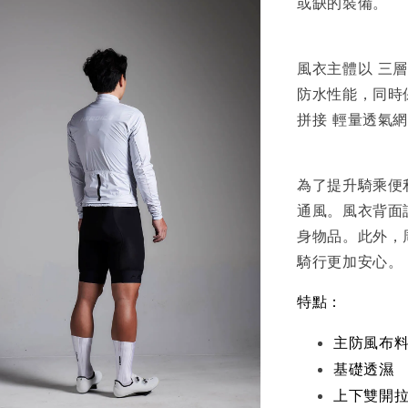
或缺的裝備。
風衣主體以 三
防水性能，同時
拼接 輕量透氣
為了提升騎乘便
通風。風衣背面
身物品。此外，
騎行更加安心。
特點：
主防風布
基礎透濕
上下雙開