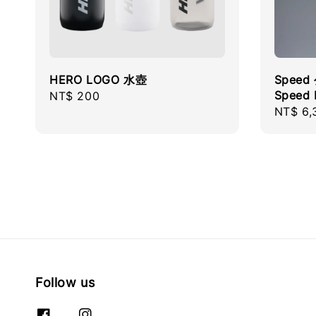
HERO LOGO 水壺
Spee
Speed 
Regular
NT$ 200
Regula
NT$ 6,
price
price
Follow us