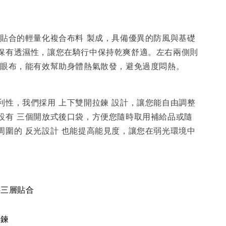
層貼合的輕量化複合布料 製成，具備優異的防風與基礎
保有透濕性，讓您在騎行中保持乾爽舒適。左右兩側則
網眼布，能有效幫助身體熱氣散發，避免過度悶熱。
利性，我們採用 上下雙開拉鍊 設計，讓您能自由調整
設有 三個開放式後口袋，方便您隨時取用補給品或隨
周圍的 反光設計 也能提高能見度，讓您在弱光環境中
料三層貼合
拉鍊