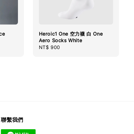
ce
Heroic1 One 空力襪 白 One
Aero Socks White
Regular
NT$ 900
price
聯繫我們