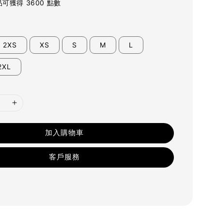
可獲得 3600 點數
2XS
XS
S
M
L
2XL
加入購物車
客戶服務