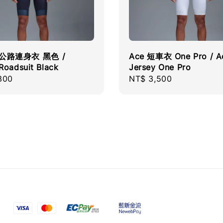
d 公路連身衣 黑色 /
Ace 短車衣 One Pro / A
Roadsuit Black
Jersey One Pro
r
300
Regular
NT$ 3,500
price