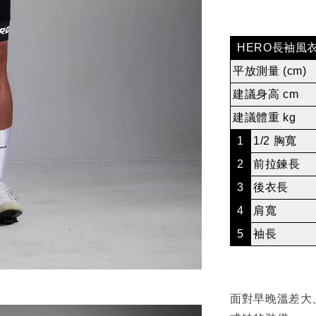
HERO長袖風
平放測量
(cm)
建議身高 cm
建議體重 kg
1
1/2 胸寬
2
前拉鍊長
3
後衣長
4
肩寬
5
袖長
面對早晚溫差大