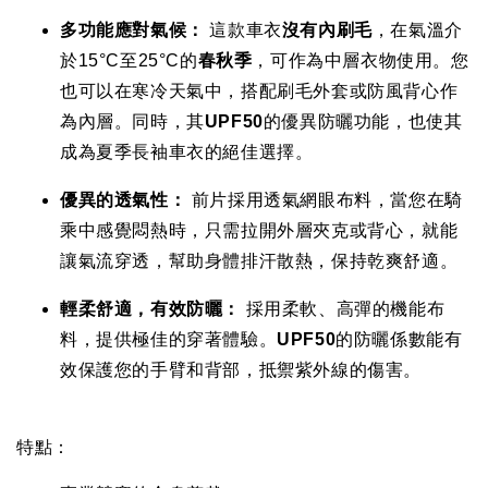
多功能應對氣候：
這款車衣
沒有內刷毛
，在氣溫介
於15°C至25°C的
春秋季
，可作為中層衣物使用。您
也可以在寒冷天氣中，搭配刷毛外套或防風背心作
為內層。同時，其
UPF50
的優異防曬功能，也使其
成為夏季長袖車衣的絕佳選擇。
優異的透氣性：
前片採用透氣網眼布料，當您在騎
乘中感覺悶熱時，只需拉開外層夾克或背心，就能
讓氣流穿透，幫助身體排汗散熱，保持乾爽舒適。
輕柔舒適，有效防曬：
採用柔軟、高彈的機能布
料，提供極佳的穿著體驗。
UPF50
的防曬係數能有
效保護您的手臂和背部，抵禦紫外線的傷害。
特點：