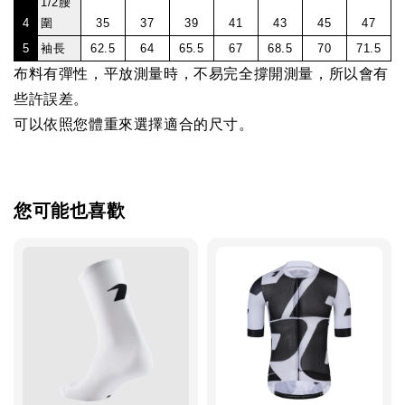
1/2腰
4
圍
35
37
39
41
43
45
47
5
袖長
62.5
64
65.5
67
68.5
70
71.5
布料有彈性，平放測量時，不易完全撐開測量，所以會有
些許誤差。
可以依照您體重來選擇適合的尺寸。
您可能也喜歡