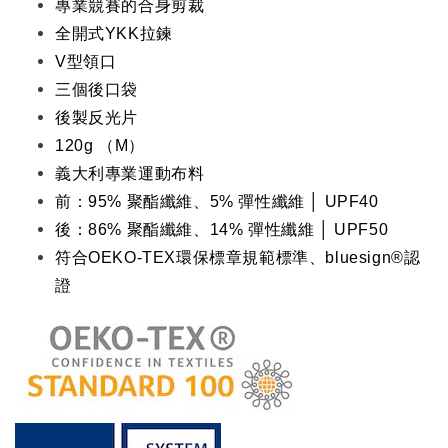
專業競賽的合身剪裁
全開式YKK拉鍊
V型領口
三個後口袋
後製反光片
120g （M）
義大利專業運動布料
前：95% 聚酯纖維、5% 彈性纖維 │ UPF40
後：86% 聚酯纖維、14% 彈性纖維
│ UPF50
符合OEKO-TEX環保標章規範標準、bluesign®認
證