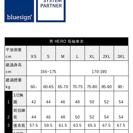
男 HERO 長袖車衣
平放測量
cm
XS
S
M
L
XL
2XL
3XL
建議身高
cm
155~175
170-190
建議體重
kg
60↓
60-65
65-70
70-75
75-80
85-90
90↑
1/2胸
1
圍
42
44
46
48
50
52
54
前拉鍊
2
長
44
46
48
50
52
54
54
3
後衣長
57.5
59.5
61.5
63.5
65.5
67.5
67.5