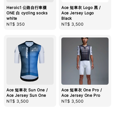
Heroic1 公路自行車襪
Ace 短車衣 Logo 黑 /
ONE 白 cycling socks
Ace Jersey Logo
white
Black
Regular
NT$ 350
Regular
NT$ 3,500
price
price
Ace 短車衣 Sun One /
Ace 短車衣 One Pro /
Ace Jersey Sun One
Ace Jersey One Pro
Regular
NT$ 3,500
Regular
NT$ 3,500
price
price