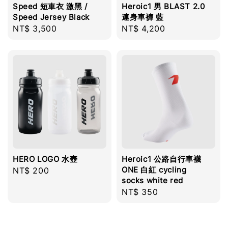
Speed 短車衣 激黑 /
Heroic1 男 BLAST 2.0
Speed Jersey Black
連身車褲 藍
Regular
NT$ 3,500
Regular
NT$ 4,200
price
price
HERO LOGO 水壺
Heroic1 公路自行車襪
ONE 白紅 cycling
Regular
NT$ 200
socks white red
price
Regular
NT$ 350
price