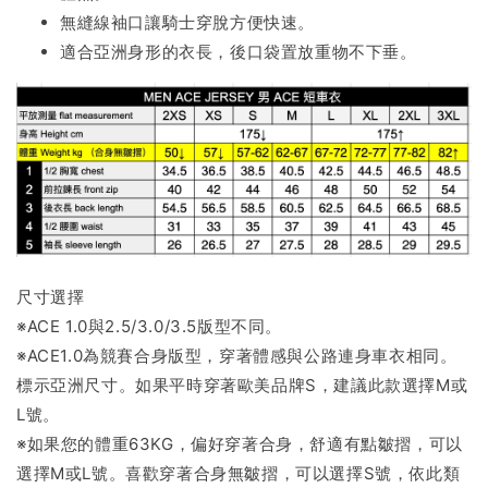
無縫線袖口讓騎士穿脫方便快速。
適合亞洲身形的衣長，後口袋置放重物不下垂。
尺寸選擇
※ACE 1.0與2.5/3.0/3.5版型不同。
※ACE1.0為競賽合身版型，穿著體感與公路連身車衣相同。
標示亞洲尺寸。如果平時穿著歐美品牌S，建議此款選擇M或
L號。
※如果您的體重63KG，偏好穿著合身，舒適有點皺摺，可以
選擇M或L號。喜歡穿著合身無皺摺，可以選擇S號，依此類