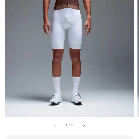
1
/
8