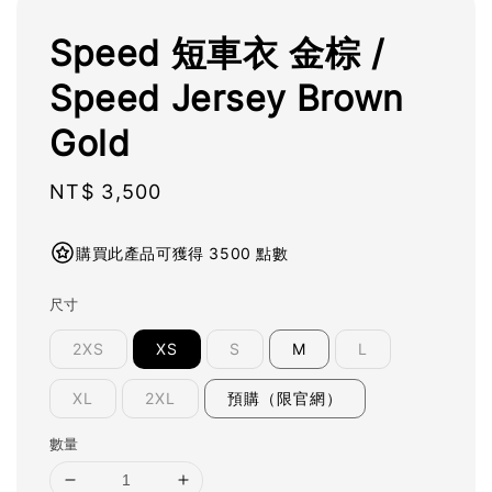
Speed 短車衣 金棕 /
Speed Jersey Brown
Gold
Regular
NT$ 3,500
price
購買此產品可獲得 3500 點數
尺寸
2XS
XS
S
M
L
XL
2XL
預購（限官網）
數量