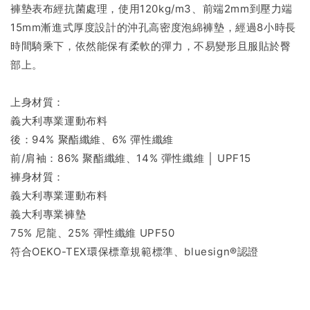
褲墊表布經抗菌處理，使用120kg/m3、前端2mm到壓力端
15mm漸進式厚度設計的沖孔高密度泡綿褲墊，經過8小時長
時間騎乘下，依然能保有柔軟的彈力，不易變形且服貼於臀
部上。
上身材質：
義大利專業運動布料
後：94% 聚酯纖維、6% 彈性纖維
前/肩袖：86% 聚酯纖維、14% 彈性纖維 │ UPF15
褲身材質：
義大利專業運動布料
義大利專業褲墊
75% 尼龍、25% 彈性纖維 UPF50
符合OEKO-TEX環保標章規範標準、bluesign®認證