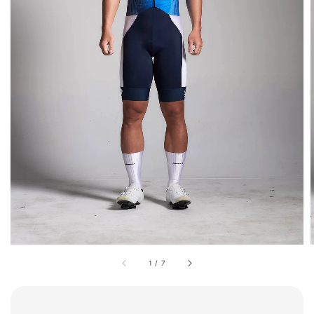
1
/
7