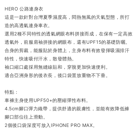
HERO 公路連身衣
這是一款針對台灣夏季濕度高，悶熱無風的天氣型態，所打
造的高透氣連身車衣。
選用2種不同特性的透氣網眼布料拼接而成，在保有一定高效
透氣外，前服肩袖拼接的網眼布，還有UPF15的基礎防曬。
合身的剪裁，能服貼於身體上，主身布料有效發揮吸濕排汗
特性，快速吸付汗水，散發體熱。
袖口縮口處採用無縫線貼和，穿脫更加快速便利。
適合亞洲身形的後衣長，後口袋置放重物不下垂。
特點：
車褲主身使用UPF50+的壓縮彈性布料。
4.5cm腳口彈力織帶，提供舒適的親膚性，並能有效降低褲
腳口部位往上滑動。
2個後口袋深度可放入IPHONE PRO MAX。