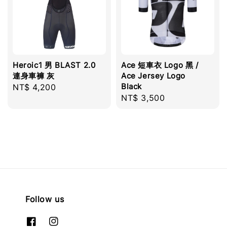
Heroic1 男 BLAST 2.0
Ace 短車衣 Logo 黑 /
連身車褲 灰
Ace Jersey Logo
Black
Regular
NT$ 4,200
Regular
NT$ 3,500
price
price
Follow us