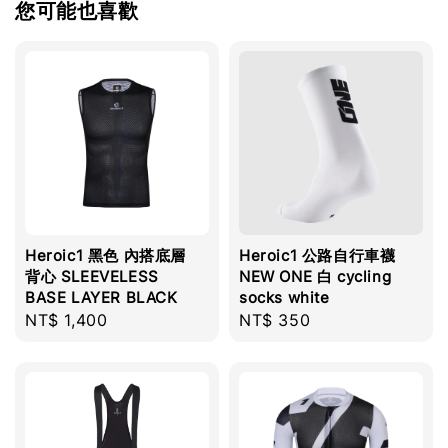
您可能也喜歡
Heroic1 黑色 內搭底層
Heroic1 公路自行車襪
背心 SLEEVELESS
NEW ONE 白 cycling
BASE LAYER BLACK
socks white
Regular
NT$ 1,400
Regular
NT$ 350
price
price